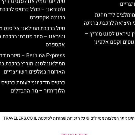
טיול יומי ממילאנו לסנט מוריץ
צריים
ולטיראנו – כולל כרטיס לרכבת
מומלצים ליד תחנת
ברנינה אקספרס
י היציאה לרכבת ברנינה
טיול ברכבת ממילאנו אל סנט מ
ן טיראנו לסנט מוריץ –
וטיראנו – סיור פנורמי ברכבת ב
נופים וקסם אלפיני
אקספרס
Bernina Express – סיור מוד
ממילאנו לסנט מוריץ ברכבת בר
האדומה באלפים השוויצריים
כרטיס חד־כיווני לעומת כרטיס
הלוך־חזור – מה ההבדלים
נו אתר המלצות מטיילים © כל הזכויות שמורות לסוכנות TRAVELERS.CO.IL
מדיניות פרטיות