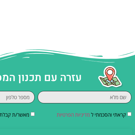
עזרה עם תכנון המ
קראתי והסכמתי ל
מדיניות הפרטיות
מאשר/ת קבלת די