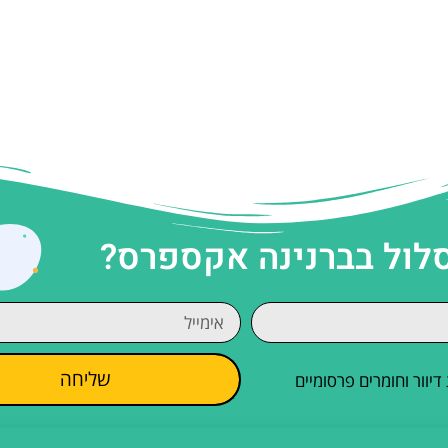
סלול בברנינה אקספרס?
שליחה
וור וחומרים פרסומיים