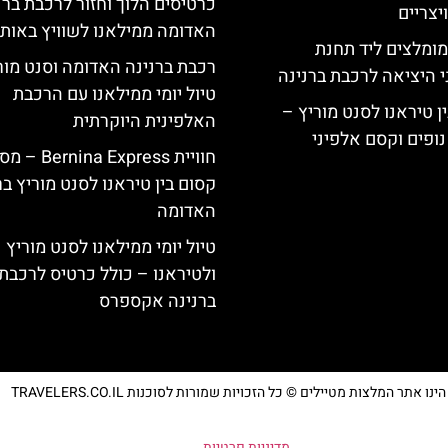
כרטיסים הלוך וחזור לרכבת ברנ
צריים
האדומה ממילאנו לשוויץ באותו 
מומלצים ליד תחנת
רכבת ברנינה האדומה וסנט מור
י היציאה לרכבת ברנינה
טיול יומי ממילאנו עם הרכבת
ן טיראנו לסנט מוריץ –
האלפינית היוקרתית
נופים וקסם אלפיני
חוויית Bernina Express 
קסום בין טיראנו לסנט מוריץ ב
האדומה
טיול יומי ממילאנו לסנט מוריץ
ולטיראנו – כולל כרטיס לרכבת
ברנינה אקספרס
נו אתר המלצות מטיילים © כל הזכויות שמורות לסוכנות TRAVELERS.CO.IL
מדיניות פרטיות