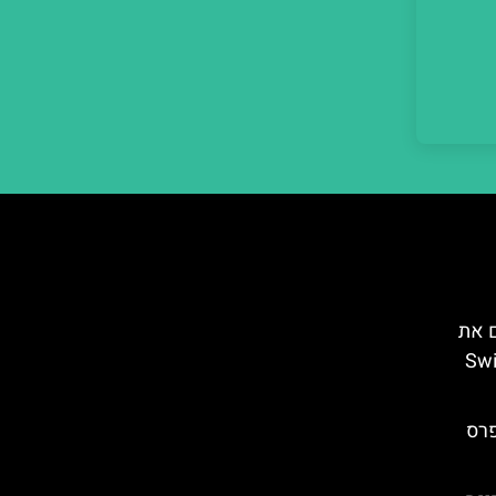
ם את
Swiss
פרס