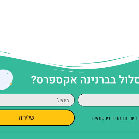
סלול בברנינה אקספרס?
שליחה
וור וחומרים פרסומיים