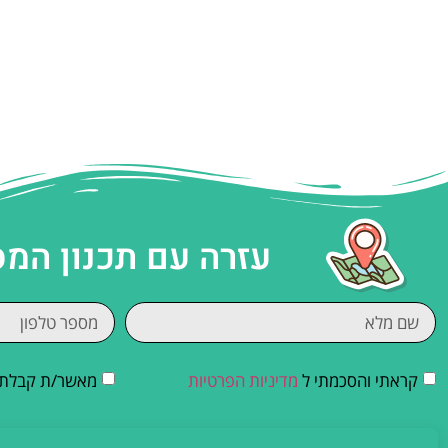
עזרה עם תכנון המ
קראתי והסכמתי ל
מדיניות הפרטיות
מאשר/ת קבלת די