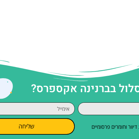
סלול בברנינה אקספרס?
שליחה
וור וחומרים פרסומיים