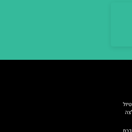
טיול
לצה
כבת