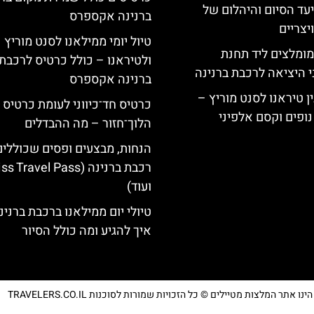
יעד הסיום והיהלום של
ברנינה אקספרס
צריים
טיול יומי ממילאנו לסנט מוריץ
מומלצים ליד תחנת
ולטיראנו – כולל כרטיס לרכבת
י היציאה לרכבת ברנינה
ברנינה אקספרס
ן טיראנו לסנט מוריץ –
כרטיס חד־כיווני לעומת כרטיס
נופים וקסם אלפיני
הלוך־חזור – מה ההבדלים
הנחות, מבצעים ופסים שכוללי
רכבת ברנינה ( Travel Pass
ועוד)
טיולי יום ממילאנו ברכבת ברנינ
איך להגיע ומה כולל הסיור
נו אתר המלצות מטיילים © כל הזכויות שמורות לסוכנות TRAVELERS.CO.IL