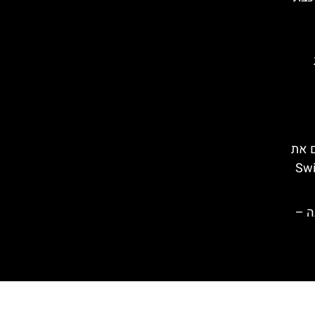
ם את
Swiss
ה –