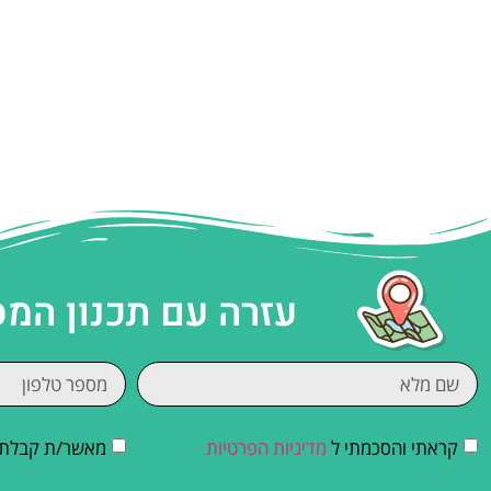
עזרה עם תכנון המ
קראתי והסכמתי ל
מדיניות הפרטיות
מאשר/ת קבלת די