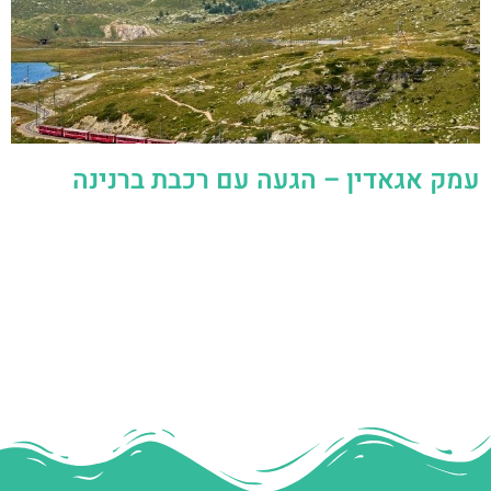
עמק אגאדין – הגעה עם רכבת ברנינה