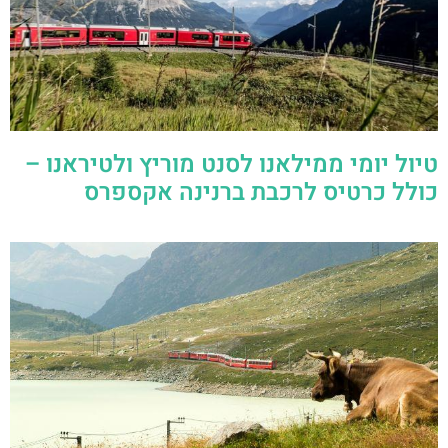
טיול יומי ממילאנו לסנט מוריץ ולטיראנו –
כולל כרטיס לרכבת ברנינה אקספרס