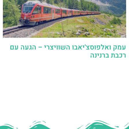
עמק ואלפוסצ'יאבו השוויצרי – הגעה עם
רכבת ברנינה