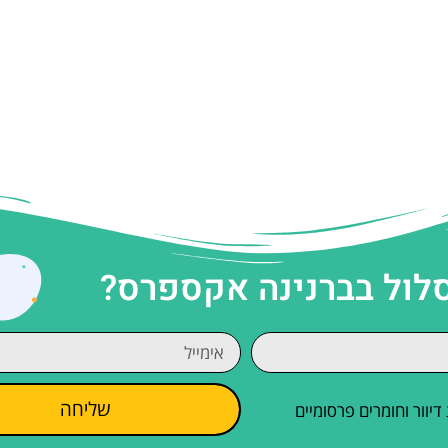
סלול בברנינה אקספרס?
שליחה
וור וחומרים פרסומיים