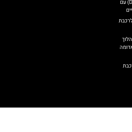
טיול יום מדזנצאנו (Desenzano) עם
ים
לרכבת
הלוך
אדומה
כבת