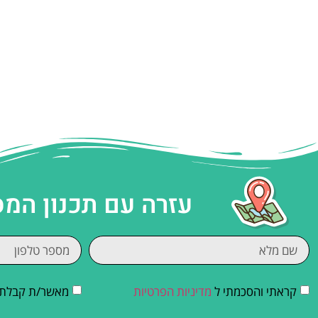
עזרה עם תכנון המ
קראתי והסכמתי ל
מדיניות הפרטיות
מאשר/ת קבלת די