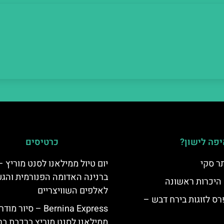
פה לישון?
כרטיסים
ר סקי
יום טיול ממילאנו לסנט מוריץ 
ברנינה האדומה הפנורמית והג
 היכרות ראשונה
לאלפים השוויצריים
ס לזוגות בירח דבש –
Bernina Express – סיור מוד
ממילאנו לסנט מוריץ ברכבת בר