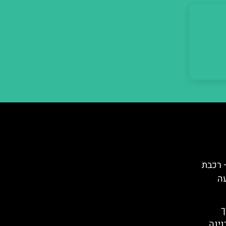
– רכבת
עה
רך
נינה