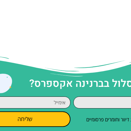
סלול בברנינה אקספרס?
שליחה
וור וחומרים פרסומיים