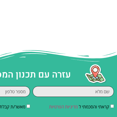
עזרה עם תכנון המ
קראתי והסכמתי ל
מדיניות הפרטיות
מאשר/ת קבלת די