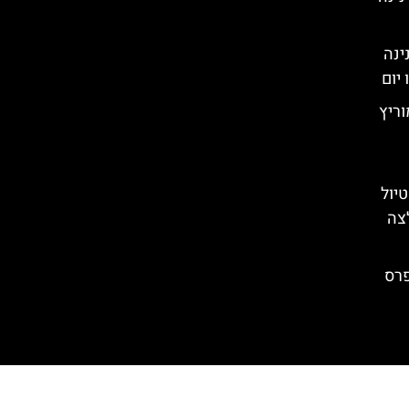
ינה
יום
ריץ
טיול
לצה
פרס