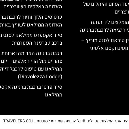
יעד הסיום והיהלום של
האדומה באלפים השוויצריים
צריים
כרטיסים הלוך וחזור לרכבת ברנ
מומלצים ליד תחנת
האדומה ממילאנו לשוויץ באותו 
י היציאה לרכבת ברנינה
סיור אקספרס ממילאנו לסנט מו
ן טיראנו לסנט מוריץ –
ברכבת ברנינה הפנורמית
נופים וקסם אלפיני
רכבת ברנינה האדומה וארוחת
צהריים מול הרי האלפים – יום 
ממילאנו עם טיפוס לרכבל דיוו
(Diavolezza Lodge)
סיור פרטי ברכבת ברנינה אקס
ממילאנו
נו אתר המלצות מטיילים © כל הזכויות שמורות לסוכנות TRAVELERS.CO.IL