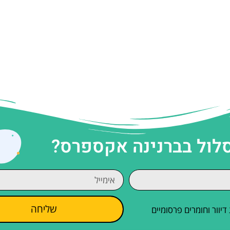
סלול בברנינה אקספרס?
שליחה
וור וחומרים פרסומיים