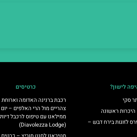
פה לישון?
כרטיסים
ר סקי
רכבת ברנינה האדומה וארוחת
צהריים מול הרי האלפים – יום 
 היכרות ראשונה
ממילאנו עם טיפוס לרכבל דיוו
ס לזוגות בירח דבש –
(Diavolezza Lodge)
מטיראנו לסנט מוריץ – כרטיס 