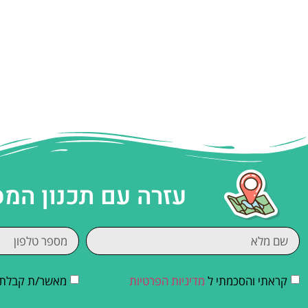
עזרה עם תכנון המ
קראתי והסכמתי ל
מדיניות הפרטיות
מאשר/ת קבלת די