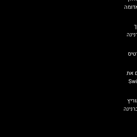
אדומה
רך
נינה
טיס
ם את
Swiss
וריץ
רנינה