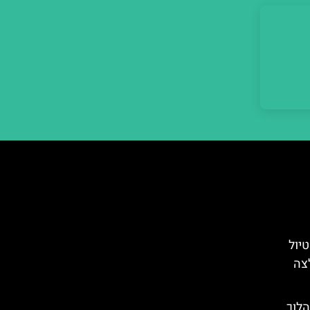
טיול
לצה
הלוך