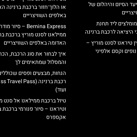
יעד הסיום והיהלום של
או הלוך־חזור ברכבת ברנינה ה
צריים
באלפים השוויצריים
מומלצים ליד תחנת
Bernina Express – סיור מוד
י היציאה לרכבת ברנינה
ממילאנו לסנט מוריץ ברכבת בר
ן טיראנו לסנט מוריץ –
האדומה באלפים השוויצריים
נופים וקסם אלפיני
איך לבחור את סוג הרכבת, הכר
והמסלול שמתאימים לך
הנחות, מבצעים ופסים שכוללי
רכבת ברנינה ( Travel Pass
ועוד)
טיול ברכבת ממילאנו אל סנט מ
וטיראנו – סיור פנורמי ברכבת ב
אקספרס