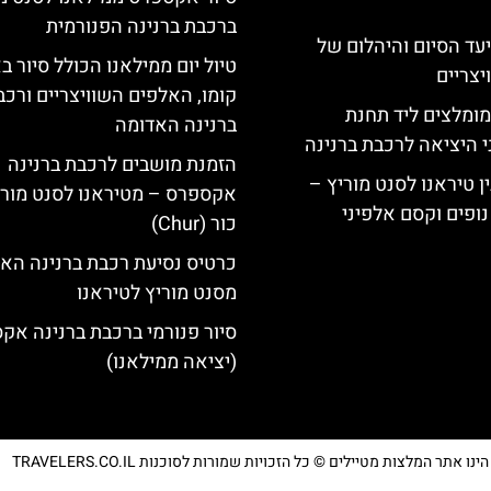
ברכבת ברנינה הפנורמית
יעד הסיום והיהלום של
טיול יום ממילאנו הכולל סיור ב
צריים
קומו, האלפים השוויצריים ורכב
מומלצים ליד תחנת
ברנינה האדומה
י היציאה לרכבת ברנינה
הזמנת מושבים לרכבת ברנינה
ן טיראנו לסנט מוריץ –
אקספרס – מטיראנו לסנט מורי
נופים וקסם אלפיני
כור (Chur)
כרטיס נסיעת רכבת ברנינה הא
מסנט מוריץ לטיראנו
סיור פנורמי ברכבת ברנינה אק
(יציאה ממילאנו)
נו אתר המלצות מטיילים © כל הזכויות שמורות לסוכנות TRAVELERS.CO.IL