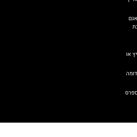
אגם
ת
ץ או
דומה
ספרס