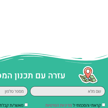
עזרה עם תכנון המ
קראתי והסכמתי ל
מדיניות הפרטיות
מאשר/ת קבלת די