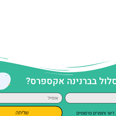
סלול בברנינה אקספרס?
שליחה
וור וחומרים פרסומיים