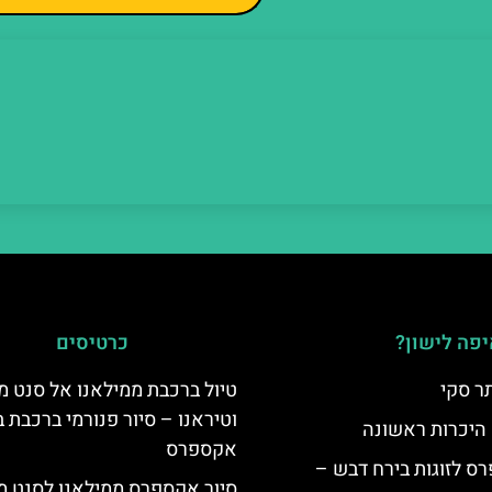
פה לישון?
כרטיסים
ר סקי
טיול ברכבת ממילאנו אל סנט מ
וטיראנו – סיור פנורמי ברכבת ב
 היכרות ראשונה
אקספרס
ס לזוגות בירח דבש –
סיור אקספרס ממילאנו לסנט מו