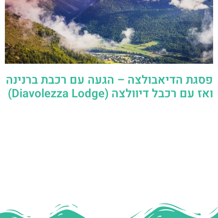
פסגת הדיאבולצה – הגעה עם רכבת ברנינה
ואז עם רכבל דיוולצה (Diavolezza Lodge)