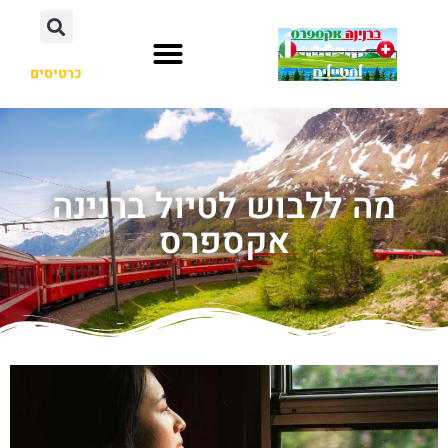
כרטיסים
מה ללבוש לטיול ברנינה
אקספרס