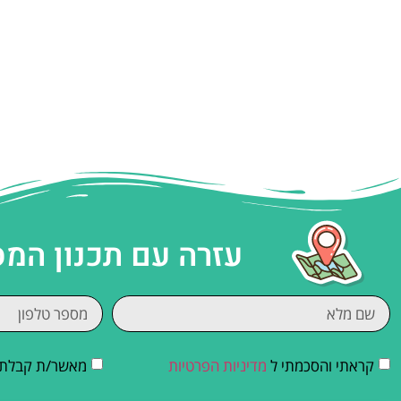
עזרה עם תכנון המ
קראתי והסכמתי ל
מדיניות הפרטיות
מאשר/ת קבלת די