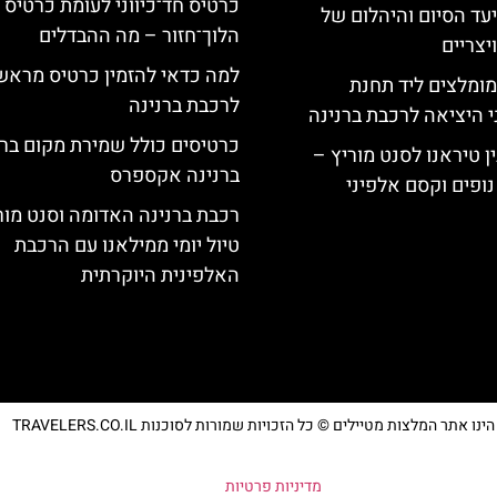
כרטיס חד־כיווני לעומת כרטיס
יעד הסיום והיהלום של
הלוך־חזור – מה ההבדלים
צריים
למה כדאי להזמין כרטיס מראש
מומלצים ליד תחנת
לרכבת ברנינה
י היציאה לרכבת ברנינה
כרטיסים כולל שמירת מקום בר
ן טיראנו לסנט מוריץ –
ברנינה אקספרס
נופים וקסם אלפיני
רכבת ברנינה האדומה וסנט מור
טיול יומי ממילאנו עם הרכבת
האלפינית היוקרתית
נו אתר המלצות מטיילים © כל הזכויות שמורות לסוכנות TRAVELERS.CO.IL
מדיניות פרטיות