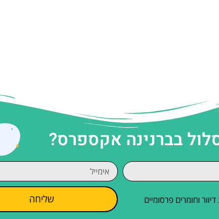
סלול בברנינה אקספרס?
שליחה
וור וחומרים פרסומיים