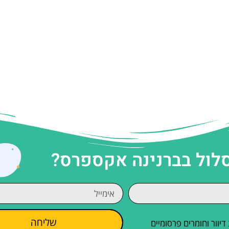
סלול בברנינה אקספרס?
שליחה
וור וחומרים פרסומיים