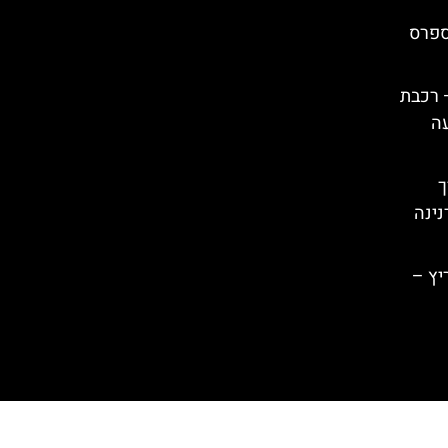
ספרס
– רכבת
עה
רך
נינה
יץ –