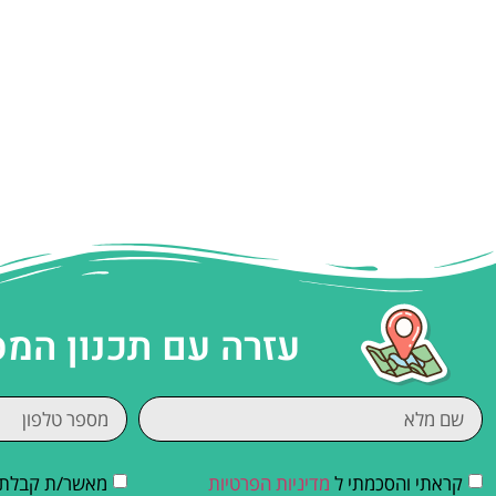
עזרה עם תכנון המ
קראתי והסכמתי ל
מדיניות הפרטיות
מאשר/ת קבלת די