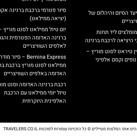
סיור פנורמי ברכבת ברנינה אק
יעד הסיום והיהלום של
(יציאה ממילאנו)
צריים
יום טיול ממילאנו לסנט מוריץ 
מומלצים ליד תחנת
ברנינה האדומה הפנורמית והג
י היציאה לרכבת ברנינה
לאלפים השוויצריים
ן טיראנו לסנט מוריץ –
Bernina Express – סיור מוד
נופים וקסם אלפיני
ממילאנו לסנט מוריץ ברכבת בר
האדומה באלפים השוויצריים
רכבת ברנינה האדומה וסנט מור
טיול יומי ממילאנו עם הרכבת
האלפינית היוקרתית
נו אתר המלצות מטיילים © כל הזכויות שמורות לסוכנות TRAVELERS.CO.IL