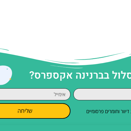
סלול בברנינה אקספרס?
שליחה
וור וחומרים פרסומיים