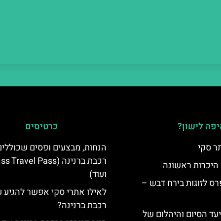
פה לישון?
כרטיסים
ר סקי
הנחות, מבצעים ופסים שכוללי
רכבת ברנינה ( Travel Pass
 היכרות ראשונה
ועוד)
ס לזוגות בירח דבש –
לאילו אתרי סקי אפשר להגיע 
רכבת ברנינה?
יעד הסיום והיהלום של