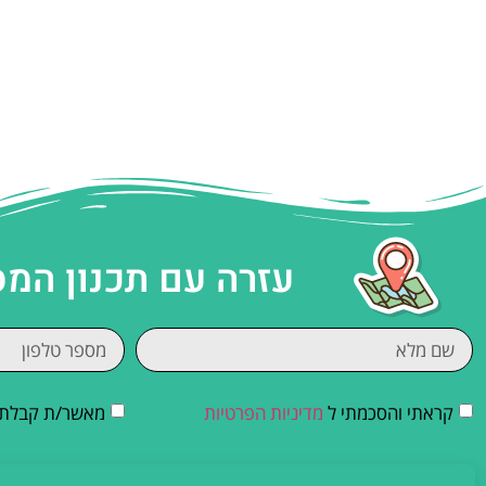
עזרה עם תכנון המ
קראתי והסכמתי ל
מדיניות הפרטיות
מאשר/ת קבלת די