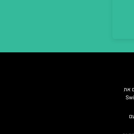
ם את
Swiss
עם