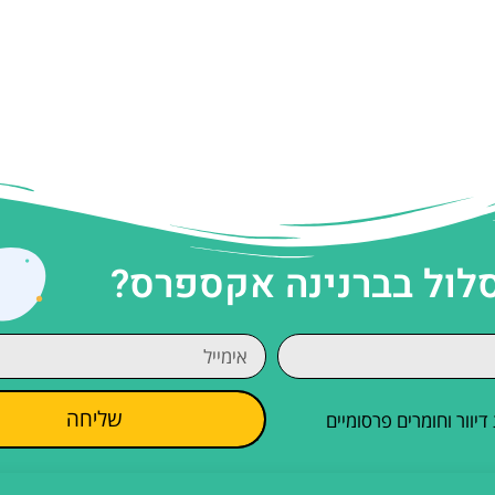
סלול בברנינה אקספרס?
שליחה
וור וחומרים פרסומיים