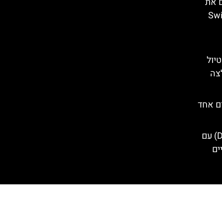
ם את
Swiss
טיול
לצה
ום אחד
טיול יום מדזנצאנו (Desenzano) עם
ים