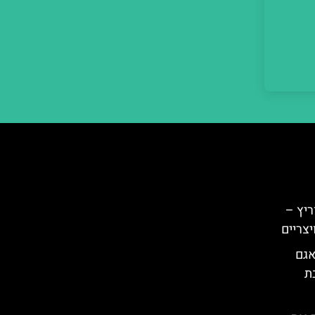
ריץ –
יצריים
אגם
ת