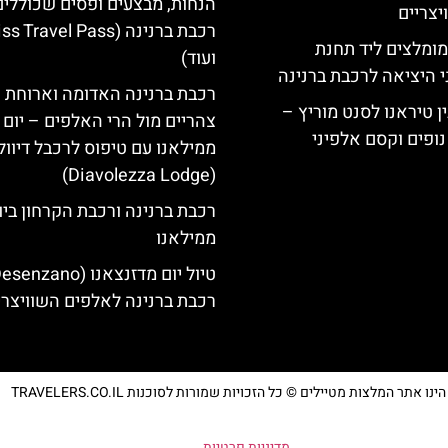
הנחות, מבצעים ופסים שכוללי
צריים
רכבת ברנינה ( Travel Pass
מומלצים ליד תחנת
ועוד)
י היציאה לרכבת ברנינה
רכבת ברנינה האדומה וארוחת
ן טיראנו לסנט מוריץ –
צהריים מול הרי האלפים – יום 
נופים וקסם אלפיני
ממילאנו עם טיפוס לרכבל דיוו
(Diavolezza Lodge)
רכבת ברנינה ורכבת הקרחון בי
ממילאנו
רכבת ברנינה לאלפים השוויצרי
נו אתר המלצות מטיילים © כל הזכויות שמורות לסוכנות TRAVELERS.CO.IL
מדיניות פרטיות