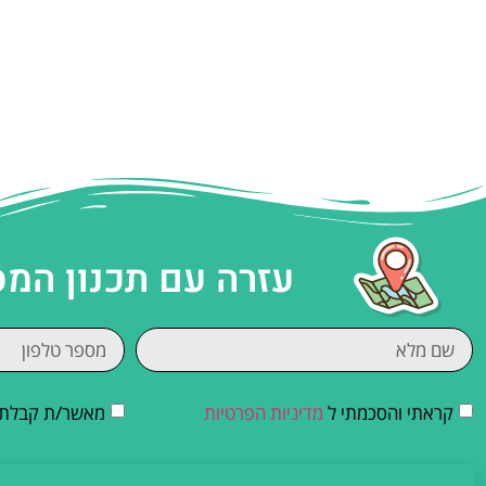
עזרה עם תכנון המ
קראתי והסכמתי ל
מדיניות הפרטיות
מאשר/ת קבלת די