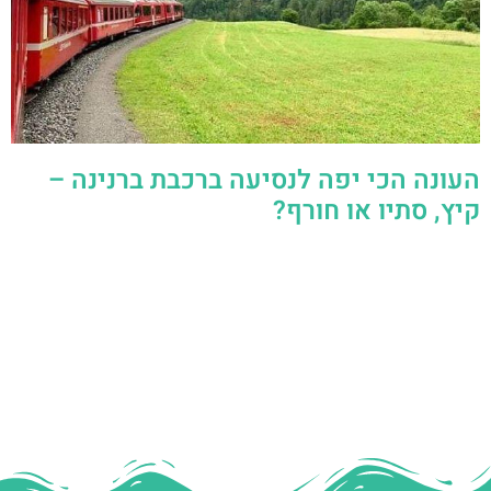
העונה הכי יפה לנסיעה ברכבת ברנינה –
קיץ, סתיו או חורף?