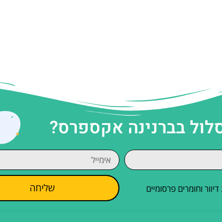
סלול בברנינה אקספרס?
שליחה
וור וחומרים פרסומיים