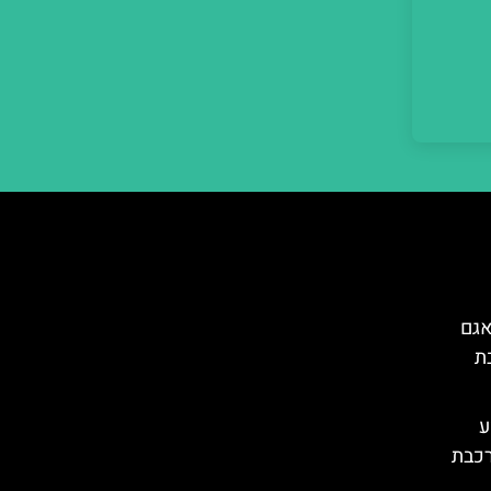
אגם
ת
– מסע
רכבת