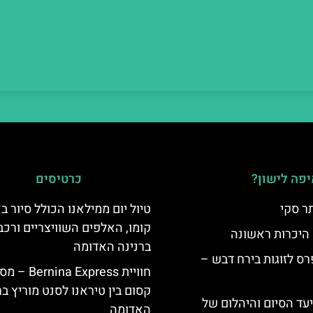
פה לישון?
כרטיסים
ר סקי
טיול יום ממילאנו הכולל סיור ב
קומו, האלפים השוויצריים ורכב
 היכרות ראשונה
ברנינה האדומה
ס לזוגות בירח דבש –
חוויית Bernina Express 
קסום בין טיראנו לסנט מוריץ ב
יעד הסיום והיהלום של
האדומה