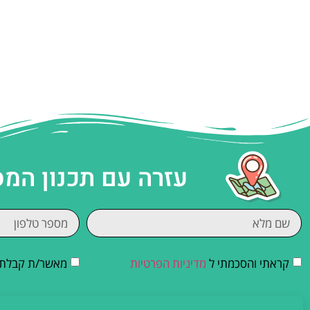
עזרה עם תכנון המ
קראתי והסכמתי ל
מדיניות הפרטיות
מאשר/ת קבלת די