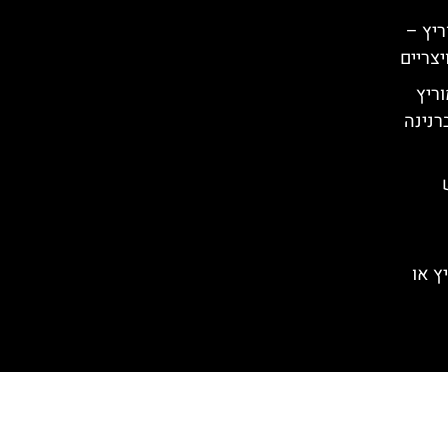
ריץ –
יצריים
וריץ
רנינה
ץ או