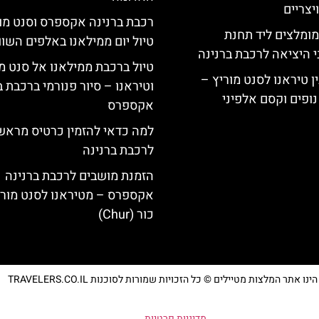
צריים
רכבת ברנינה אקספרס וסנט מו
מומלצים ליד תחנת
טיול יום ממילאנו באלפים השוו
י היציאה לרכבת ברנינה
טיול ברכבת ממילאנו אל סנט מ
ן טיראנו לסנט מוריץ –
וטיראנו – סיור פנורמי ברכבת ב
נופים וקסם אלפיני
אקספרס
למה כדאי להזמין כרטיס מראש
לרכבת ברנינה
הזמנת מושבים לרכבת ברנינה
אקספרס – מטיראנו לסנט מורי
כור (Chur)
נו אתר המלצות מטיילים © כל הזכויות שמורות לסוכנות TRAVELERS.CO.IL
מדיניות פרטיות