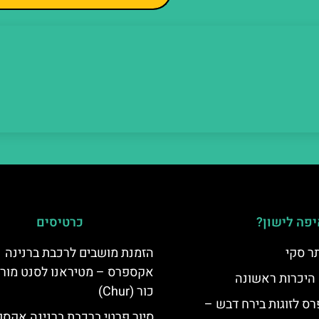
פה לישון?
כרטיסים
ר סקי
הזמנת מושבים לרכבת ברנינה
אקספרס – מטיראנו לסנט מורי
 היכרות ראשונה
כור (Chur)
ס לזוגות בירח דבש –
סיור פרטי ברכבת ברנינה אקס