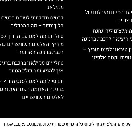
ממילאנו
יעד הסיום והיהלום של
כרטיס חד־כיווני לעומת כרטיס
צריים
הלוך־חזור – מה ההבדלים
מומלצים ליד תחנת
טיול יום ממילאנו עם מדריך לס
י היציאה לרכבת ברנינה
מוריץ והאלפים השוויצריים כול
ן טיראנו לסנט מוריץ –
רכבת ברנינה האדומה
נופים וקסם אלפיני
טיולי יום ממילאנו ברכבת ברנינ
איך להגיע ומה כולל הסיור
יום טיול ממילאנו לסנט מוריץ 
ברנינה האדומה הפנורמית והג
לאלפים השוויצריים
נו אתר המלצות מטיילים © כל הזכויות שמורות לסוכנות TRAVELERS.CO.IL