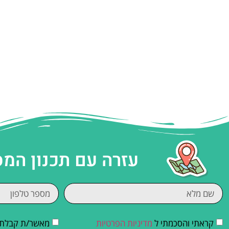
עזרה עם תכנון המ
קראתי והסכמתי ל
מדיניות הפרטיות
מאשר/ת קבלת די