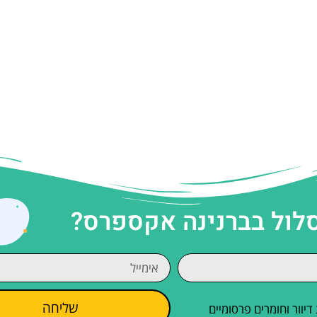
סלול בברנינה אקספרס?
שליחה
וור וחומרים פרסומיים