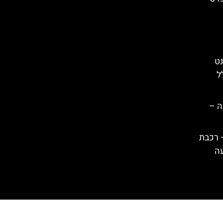
נט
ל
ה –
– רכבת
עה