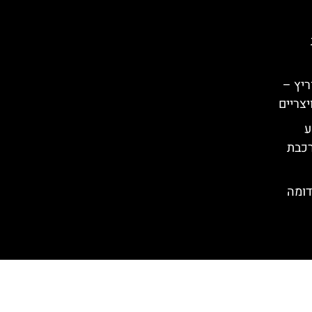
ריץ –
יצריים
– מסע
רכבת
דומה