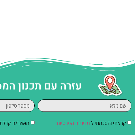
עזרה עם תכנון המ
קראתי והסכמתי ל
מדיניות הפרטיות
מאשר/ת קבלת די