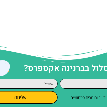
סלול בברנינה אקספרס?
שליחה
וור וחומרים פרסומיים