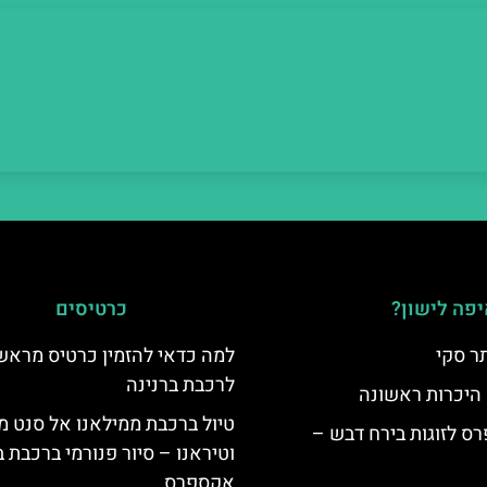
פה לישון?
כרטיסים
ר סקי
למה כדאי להזמין כרטיס מראש
לרכבת ברנינה
 היכרות ראשונה
טיול ברכבת ממילאנו אל סנט מ
ס לזוגות בירח דבש –
וטיראנו – סיור פנורמי ברכבת ב
אקספרס