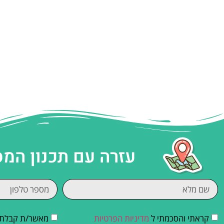
עזרה עם תכנון המ
קראתי והסכמתי ל
מדיניות הפרטיות
מאשר/ת קבלת די