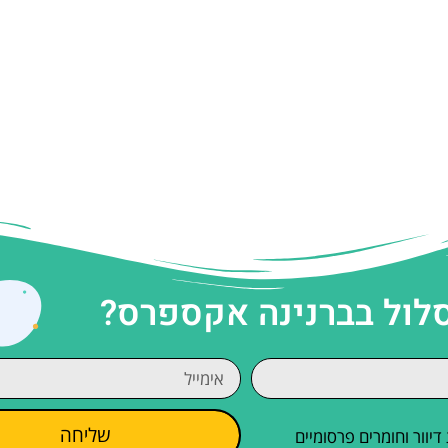
סלול בברנינה אקספרס?
שליחה
וור וחומרים פרסומיים