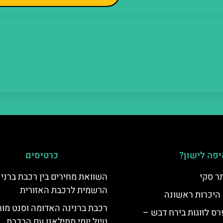
פה לישון?
כרטיסים
ר סקי
השוואת מחירים בין רכבת ברני
הרשמית לרכבת האזורית
 היכרות ראשונה
רכבת ברנינה האדומה וסנט מור
ס לזוגות בירח דבש –
טיול יומי ממילאנו עם הרכבת