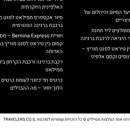
האלפינית היוקרתית
יעד הסיום והיהלום של
סיור אקספרס ממילאנו לסנט מו
צריים
ברכבת ברנינה הפנורמית
מומלצים ליד תחנת
חוויית Bernina Express 
י היציאה לרכבת ברנינה
קסום בין טיראנו לסנט מוריץ ב
ן טיראנו לסנט מוריץ –
האדומה
נופים וקסם אלפיני
רכבת ברנינה ורכבת הקרחון בי
ממילאנו
כרטיס חד־כיווני לעומת כרטיס
הלוך־חזור – מה ההבדלים
נו אתר המלצות מטיילים © כל הזכויות שמורות לסוכנות TRAVELERS.CO.IL