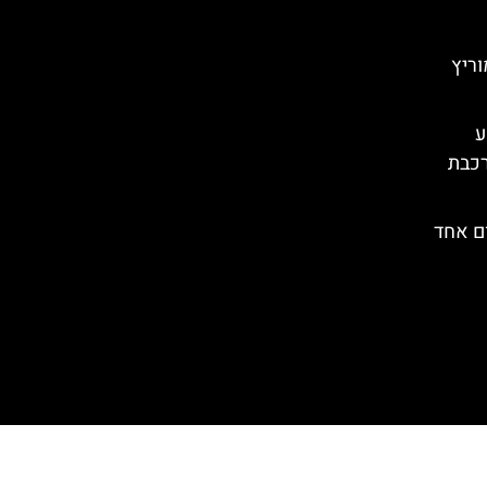
ריץ
– מסע
רכבת
ום אחד