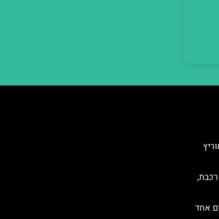
ריץ
רכבת,
ום אחד