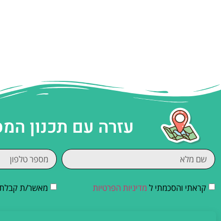
עזרה עם תכנון המ
קראתי והסכמתי ל
מדיניות הפרטיות
מאשר/ת קבלת די