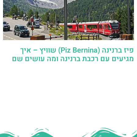
פיז ברנינה (Piz Bernina) שוויץ – איך
מגיעים עם רכבת ברנינה ומה עושים שם