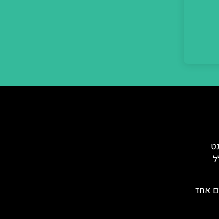
נט
ל
ום אחד