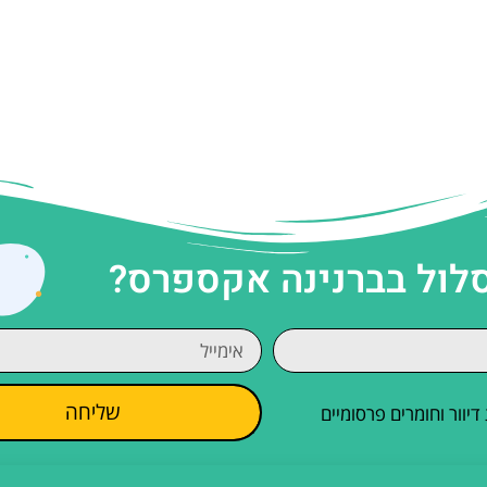
סלול בברנינה אקספרס?
שליחה
וור וחומרים פרסומיים