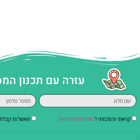
עזרה עם תכנון המ
קראתי והסכמתי ל
מדיניות הפרטיות
מאשר/ת קבלת די