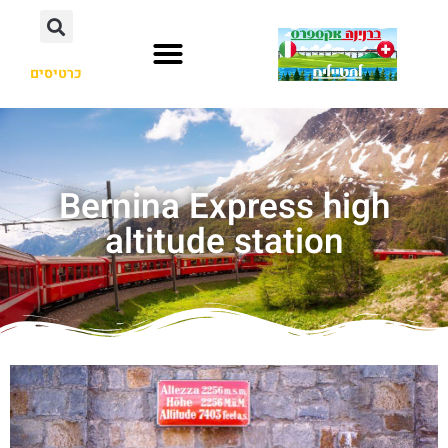
כרטיסים
Bernina Express high
altitude station