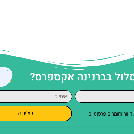
סלול בברנינה אקספרס?
שליחה
וור וחומרים פרסומיים