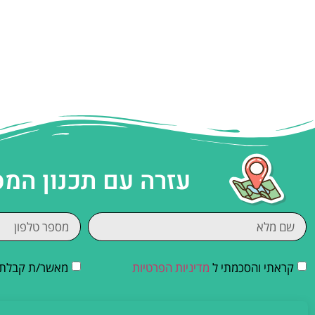
עזרה עם תכנון המ
קראתי והסכמתי ל
מדיניות הפרטיות
מאשר/ת קבלת די