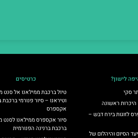
פה לישון?
כרטיסים
ר סקי
טיול ברכבת ממילאנו אל סנט מ
וטיראנו – סיור פנורמי ברכבת ב
 היכרות ראשונה
אקספרס
ס לזוגות בירח דבש –
סיור אקספרס ממילאנו לסנט מו
ברכבת ברנינה הפנורמית
יעד הסיום והיהלום של