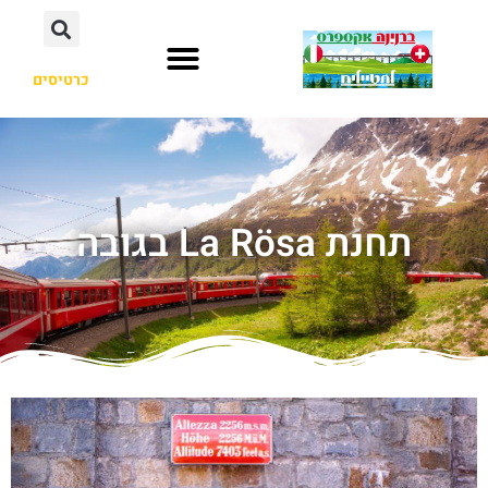
כרטיסים
תחנת La Rösa בגובה