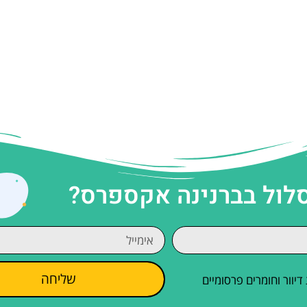
סלול בברנינה אקספרס?
שליחה
וור וחומרים פרסומיים