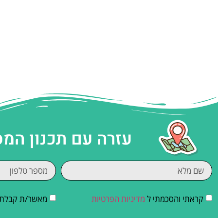
עזרה עם תכנון המ
קראתי והסכמתי ל
מדיניות הפרטיות
מאשר/ת קבלת די