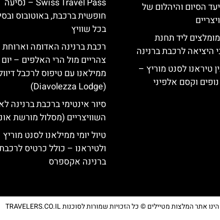
Swiss Travel Pass – נסיעה
יעד הסיום והיהלום של
חופשית ברכבת, באוטובוס ובסי
צריים
בכל שוויץ
מומלצים ליד תחנת
רכבת ברנינה האדומה וארוחת
י היציאה לרכבת ברנינה
צהריים מול הרי האלפים – יום 
ן טיראנו לסנט מוריץ –
ממילאנו עם טיפוס לרכבל דיוו
נופים וקסם אלפיני
(Diavolezza Lodge)
סיור אינטימי ברכבת ברנינה לא
השוויצריים (מסלול מורשת אונ
טיול יומי ממילאנו לסנט מוריץ
ולטיראנו – כולל כרטיס לרכבת
ברנינה אקספרס
נו אתר המלצות מטיילים © כל הזכויות שמורות לסוכנות TRAVELERS.CO.IL