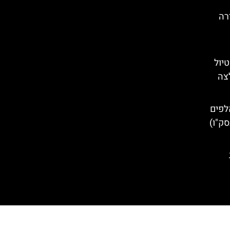
רה
טיול
לצה
לפים
סק"ו)