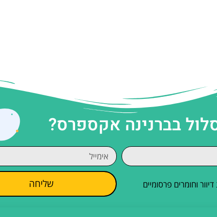
סלול בברנינה אקספרס?
שליחה
וור וחומרים פרסומיים