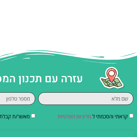
עזרה עם תכנון המ
קראתי והסכמתי ל
מדיניות הפרטיות
מאשר/ת קבלת די