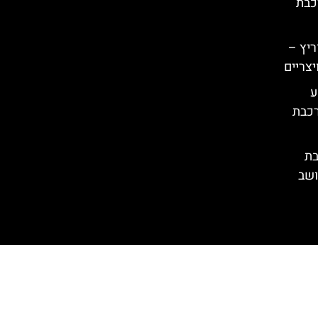
כבת
ריץ –
יצריים
– מסע
רכבת
בת
ושב