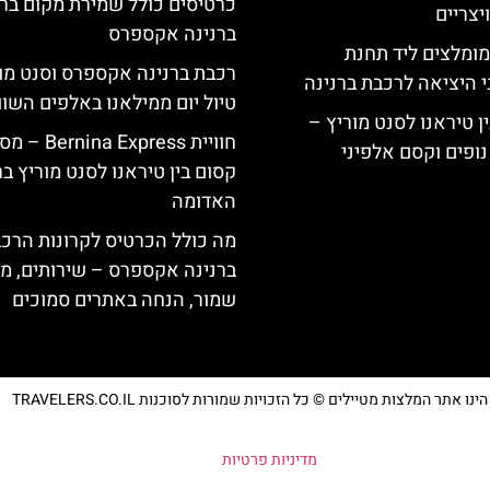
כרטיסים כולל שמירת מקום בר
צריים
ברנינה אקספרס
מומלצים ליד תחנת
רכבת ברנינה אקספרס וסנט מו
י היציאה לרכבת ברנינה
טיול יום ממילאנו באלפים השוו
ן טיראנו לסנט מוריץ –
חוויית Bernina Express 
נופים וקסם אלפיני
קסום בין טיראנו לסנט מוריץ ב
האדומה
מה כולל הכרטיס לקרונות הרכ
ברנינה אקספרס – שירותים, מ
שמור, הנחה באתרים סמוכים
נו אתר המלצות מטיילים © כל הזכויות שמורות לסוכנות TRAVELERS.CO.IL
מדיניות פרטיות