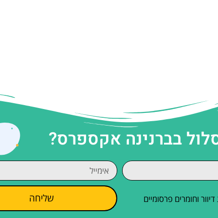
סלול בברנינה אקספרס?
שליחה
וור וחומרים פרסומיים