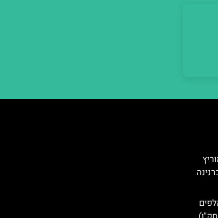
וריץ
רנינה
לפים
סק"ו)