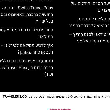
יעד הסיום והיהלום של
Swiss Travel Pass – נסיעה
צריים
חופשית ברכבת, באוטובוס ובסי
מומלצים ליד תחנת
בכל שוויץ
י היציאה לרכבת ברנינה
סיור פרטי ברכבת ברנינה אקס
ן טיראנו לסנט מוריץ –
ממילאנו
נופים וקסם אלפיני
איך להגיע ממילאנו לטיראנו – 
רכב או סיור מאורגן?
הנחות, מבצעים ופסים שכוללי
רכבת ברנינה ( Travel Pass
ועוד)
נו אתר המלצות מטיילים © כל הזכויות שמורות לסוכנות TRAVELERS.CO.IL