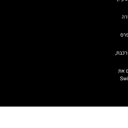
רה
פרס
רכבת,
ם את
Swiss