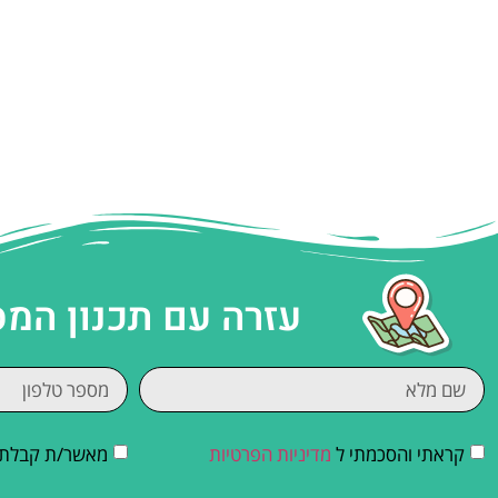
עזרה עם תכנון המ
קראתי והסכמתי ל
מדיניות הפרטיות
מאשר/ת קבלת די