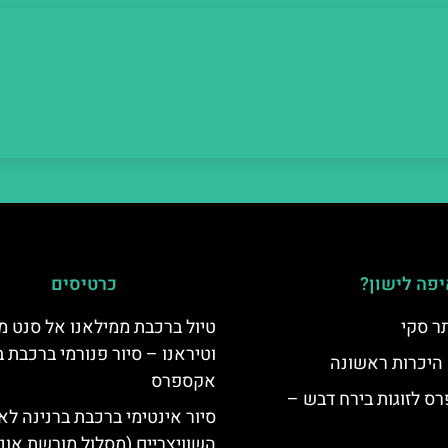
פה לישון?
כרטיסים
ר סקי
טיול ברכבת ממילאנו אל סנט מ
וטיראנו – סיור פנורמי ברכבת ב
 היכרות ראשונה
אקספרס
ס לזוגות בירח דבש –
סיור אינטימי ברכבת ברנינה לא
השוויצריים (מסלול מורשת אונ