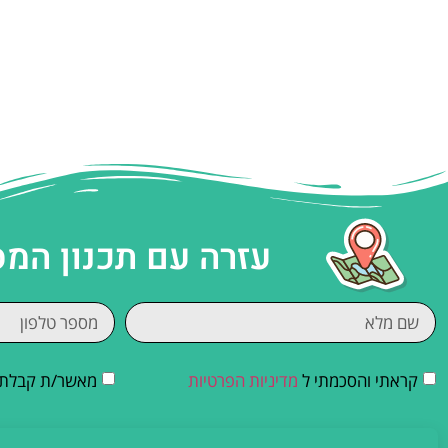
עזרה עם תכנון המ
קראתי והסכמתי ל
מדיניות הפרטיות
מאשר/ת קבלת די