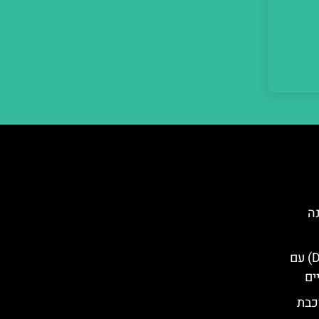
נה
טיול יום מדזנצאנו (Desenzano) עם
ים
כבת