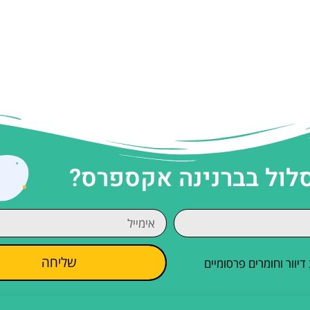
סלול בברנינה אקספרס?
שליחה
וור וחומרים פרסומיים