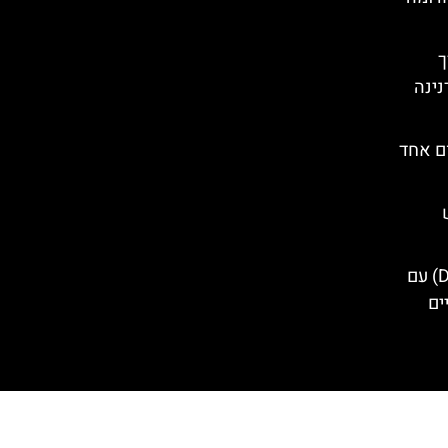
רך
נינה
ום אחד
טיול יום מדזנצאנו (Desenzano) עם
ים