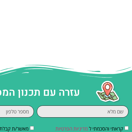
עזרה עם תכנון המ
קראתי והסכמתי ל
מדיניות הפרטיות
מאשר/ת קבלת די