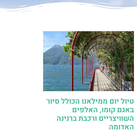
טיול יום ממילאנו הכולל סיור
באגם קומו, האלפים
השוויצריים ורכבת ברנינה
האדומה