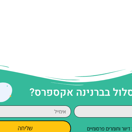
סלול בברנינה אקספרס?
שליחה
וור וחומרים פרסומיים