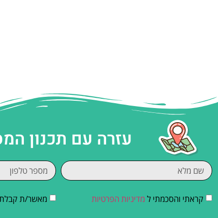
עזרה עם תכנון המ
קראתי והסכמתי ל
מדיניות הפרטיות
מאשר/ת קבלת די