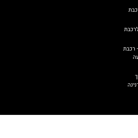
כבת
לרכבת
– רכבת
עה
רך
נינה