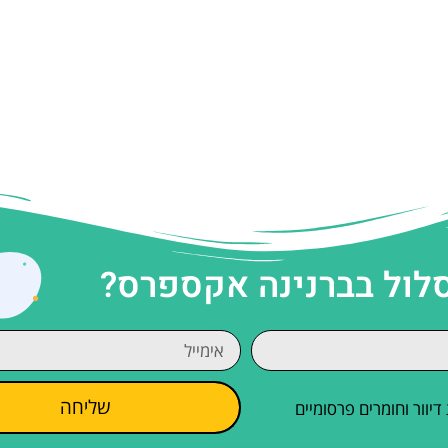
סלול בברנינה אקספרס?
שליחה
וור וחומרים פרסומיים