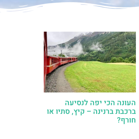
העונה הכי יפה לנסיעה
ברכבת ברנינה – קיץ, סתיו או
חורף?