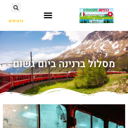
כרטיסים
מסלול ברנינה ביום גשום