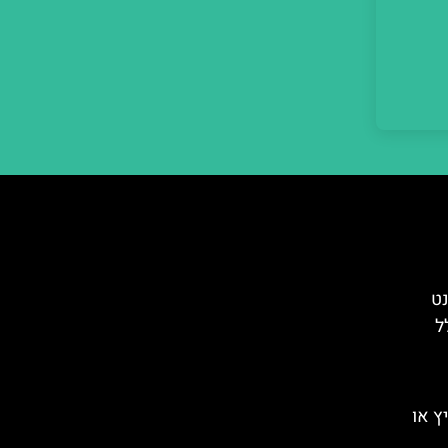
נט
ל
ץ או