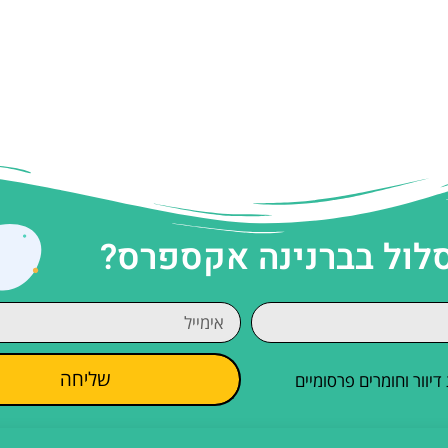
סלול בברנינה אקספרס?
שליחה
וור וחומרים פרסומיים