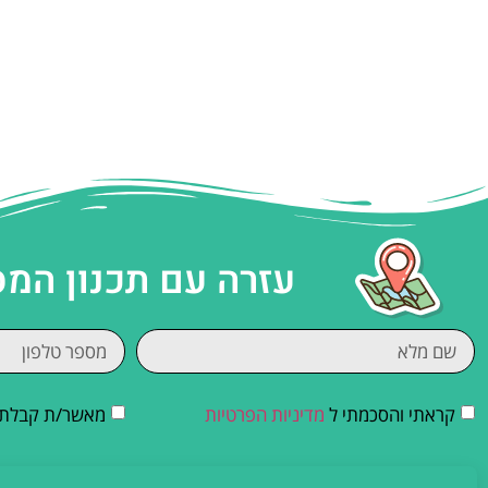
עזרה עם תכנון המ
קראתי והסכמתי ל
מדיניות הפרטיות
מאשר/ת קבלת די