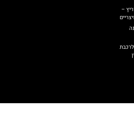
ריץ –
יצריים
נה
לרכבת
ן