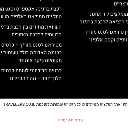
צריים
רכבת ברנינה אקספרס וסנט מו
מומלצים ליד תחנת
טיול יום ממילאנו באלפים השוו
י היציאה לרכבת ברנינה
השוואת מחירים בין רכבת ברני
ן טיראנו לסנט מוריץ –
הרשמית לרכבת האזורית
נופים וקסם אלפיני
מטיראנו לסנט מוריץ – כרטיס 
ברנינה האדומה כולל טעימות יי
מקומיות ביקב אותנטי
כרטיס חד־כיווני לעומת כרטיס
הלוך־חזור – מה ההבדלים
נו אתר המלצות מטיילים © כל הזכויות שמורות לסוכנות TRAVELERS.CO.IL
מדיניות פרטיות