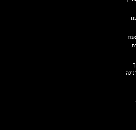
עם
אגם
ת
רך
נינה