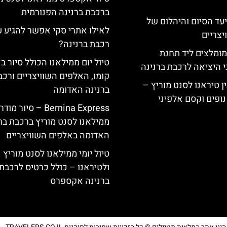
ברכבת ברנינה הפנורמית
יעד הסיום והיהלום של
לאילו אתרי סקי אפשר להגיע 
צריים
רכבת ברנינה?
מומלצים ליד תחנת
טיול יום ממילאנו הכולל סיור ב
י היציאה לרכבת ברנינה
קומו, האלפים השוויצריים ורכב
ן טיראנו לסנט מוריץ –
ברנינה האדומה
נופים וקסם אלפיני
Bernina Express – סיור מוד
ממילאנו לסנט מוריץ ברכבת בר
האדומה באלפים השוויצריים
טיול יומי ממילאנו לסנט מוריץ
ולטיראנו – כולל כרטיס לרכבת
ברנינה אקספרס