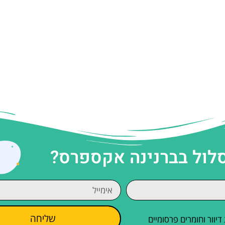
סלול בברנינה אקספרס?
שליחה
וור וחומרים פרסומיים