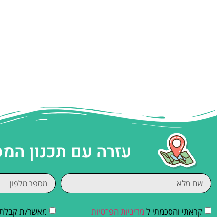
עזרה עם תכנון המ
קראתי והסכמתי ל
מדיניות הפרטיות
מאשר/ת קבלת די