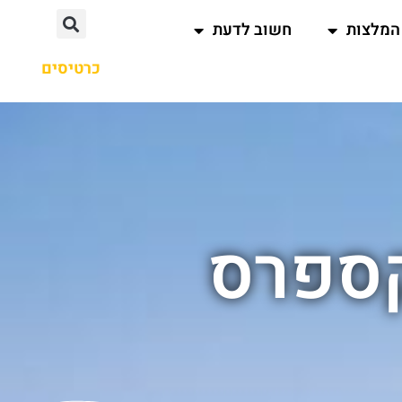
המלצות
חשוב לדעת
כרטיסים
קספרס