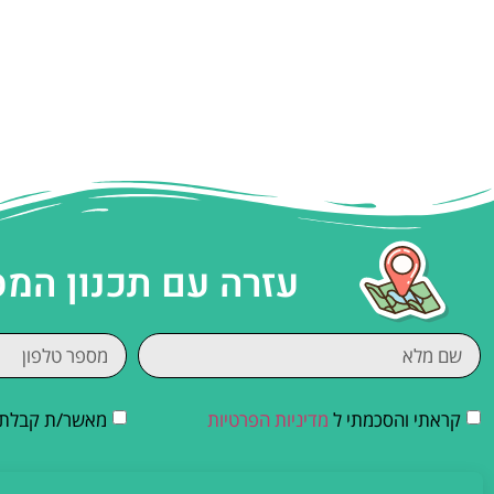
עזרה עם תכנון המ
קראתי והסכמתי ל
מדיניות הפרטיות
מאשר/ת קבלת די