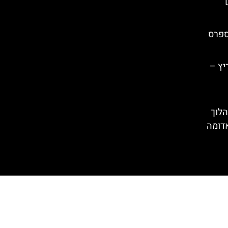
ספרס
יץ –
הלוך
אדומה