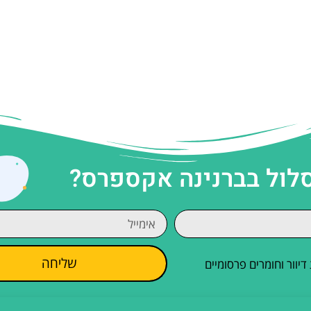
סלול בברנינה אקספרס?
שליחה
וור וחומרים פרסומיים