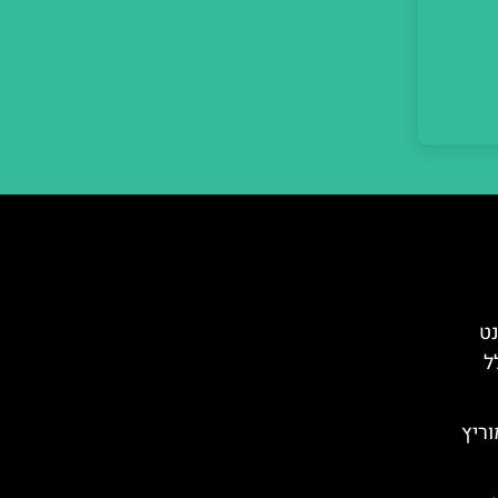
נט
ל
ריץ