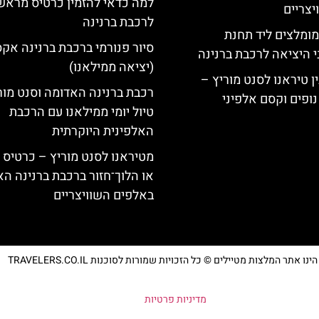
למה כדאי להזמין כרטיס מראש
צריים
לרכבת ברנינה
מומלצים ליד תחנת
סיור פנורמי ברכבת ברנינה אק
י היציאה לרכבת ברנינה
(יציאה ממילאנו)
ן טיראנו לסנט מוריץ –
רכבת ברנינה האדומה וסנט מור
נופים וקסם אלפיני
טיול יומי ממילאנו עם הרכבת
האלפינית היוקרתית
מטיראנו לסנט מוריץ – כרטיס 
או הלוך־חזור ברכבת ברנינה ה
באלפים השוויצריים
נו אתר המלצות מטיילים © כל הזכויות שמורות לסוכנות TRAVELERS.CO.IL
מדיניות פרטיות