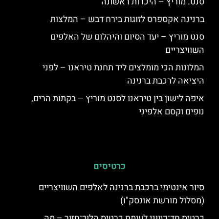
סנט. מוריץ – היכרות ראשונה
ברנינה אקספרס לזוגות בירח דבש – המלצות
סנט מוריץ – יעד הסיום והיהלום של האלפים
השוויצריים
המלונות הכי מומלצים ליד תחנת טיראנו – לפני
היציאה לרכבת ברנינה
איפה לישון בין טיראנו לסנט מוריץ – בקתות הרים,
נופים וקסם אלפיני
כרטיסים
סיור אינטימי ברכבת ברנינה לאלפים השוויצריים
(מסלול מורשת אונסק"ו)
כרטיס חד־כיווני לעומת כרטיס הלוך־חזור – מה