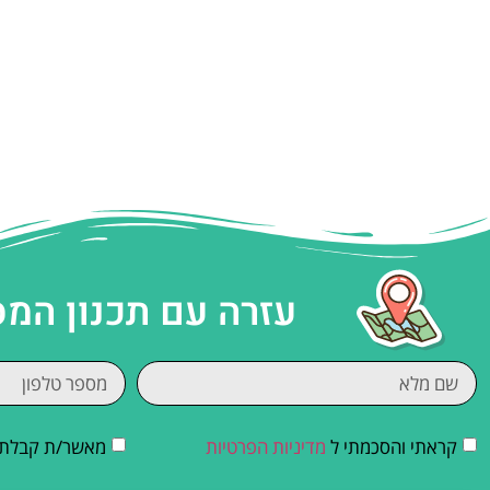
עזרה עם תכנון המ
קראתי והסכמתי ל
מדיניות הפרטיות
מאשר/ת קבלת די