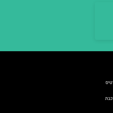
טיס
כבת