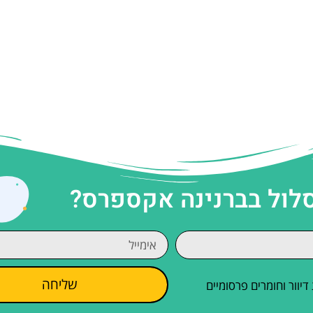
סלול בברנינה אקספרס?
שליחה
וור וחומרים פרסומיים