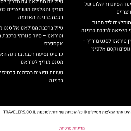
טיול יום ממילאנו עם מדריך לס
יעד הסיום והיהלום של
מוריץ והאלפים השוויצריים כול
צריים
רכבת ברנינה האדומה
מומלצים ליד תחנת
טיול ברכבת ממילאנו אל סנט מ
י היציאה לרכבת ברנינה
וטיראנו – סיור פנורמי ברכבת ב
ן טיראנו לסנט מוריץ –
אקספרס
נופים וקסם אלפיני
כרטיס נסיעת רכבת ברנינה הא
מסנט מוריץ לטיראנו
טעויות נפוצות בהזמנת כרטיס 
ברנינה
נו אתר המלצות מטיילים © כל הזכויות שמורות לסוכנות TRAVELERS.CO.IL
מדיניות פרטיות