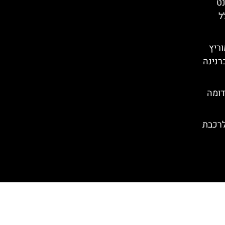
נט
ל
וריץ
רנינה
דומה
לרכבת