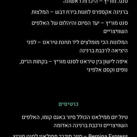
סנט. מוריץ – היכרות ראשונה
ברנינה אקספרס לזוגות בירח דבש – המלצות
סנט מוריץ – יעד הסיום והיהלום של האלפים
השוויצריים
המלונות הכי מומלצים ליד תחנת טיראנו – לפני
היציאה לרכבת ברנינה
איפה לישון בין טיראנו לסנט מוריץ – בקתות הרים,
נופים וקסם אלפיני
כרטיסים
טיול יום ממילאנו הכולל סיור באגם קומו, האלפים
השוויצריים ורכבת ברנינה האדומה
Bernina Express – סיור מודרך ממילאנו לסנט מוריץ