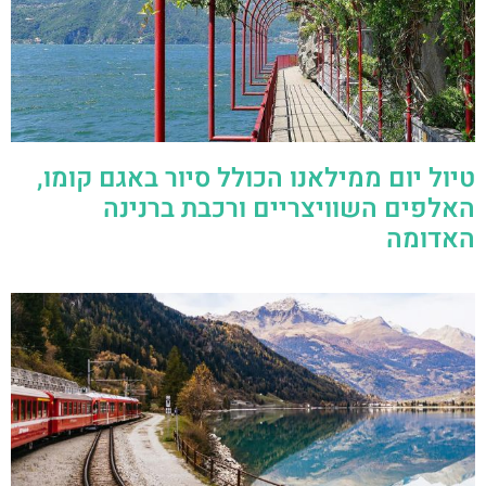
טיול יום ממילאנו הכולל סיור באגם קומו,
האלפים השוויצריים ורכבת ברנינה
האדומה