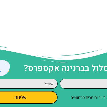
סלול בברנינה אקספרס?
שליחה
וור וחומרים פרסומיים