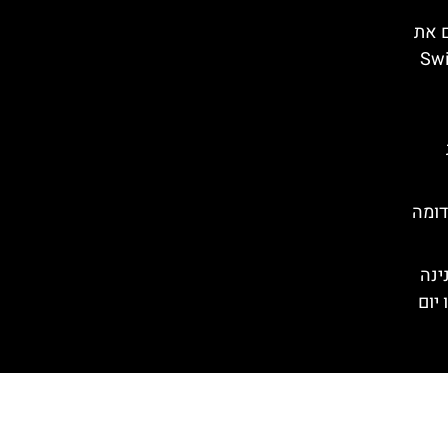
ם את
Swiss
דומה
ינה
יום