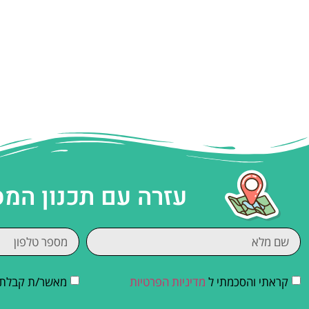
עזרה עם תכנון המ
קראתי והסכמתי ל
מדיניות הפרטיות
מאשר/ת קבלת די