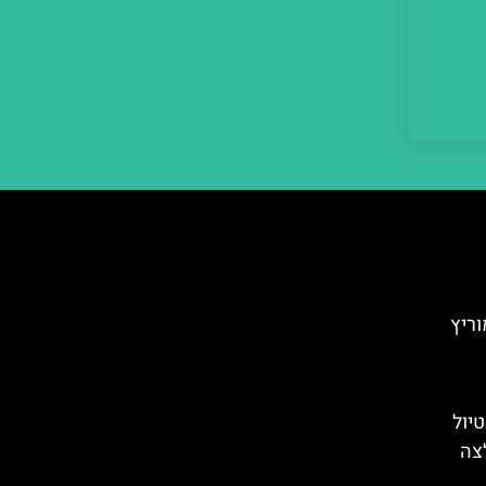
ריץ
טיול
לצה