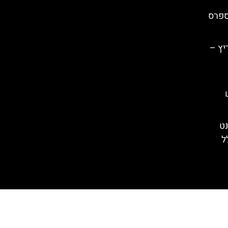
ספרס
יץ –
נט
ל