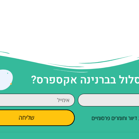
סלול בברנינה אקספרס?
שליחה
וור וחומרים פרסומיים