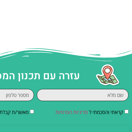
עזרה עם תכנון המ
קראתי והסכמתי ל
מדיניות הפרטיות
מאשר/ת קבלת די