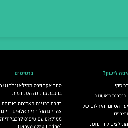
פה לישון?
כרטיסים
ר סקי
סיור אקספרס ממילאנו לסנט מו
ברכבת ברנינה הפנורמית
 היכרות ראשונה
רכבת ברנינה האדומה וארוחת
יעד הסיום והיהלום של
צהריים מול הרי האלפים – יום 
צריים
ממילאנו עם טיפוס לרכבל דיוו
מומלצים ליד תחנת
(Diavolezza Lodge)