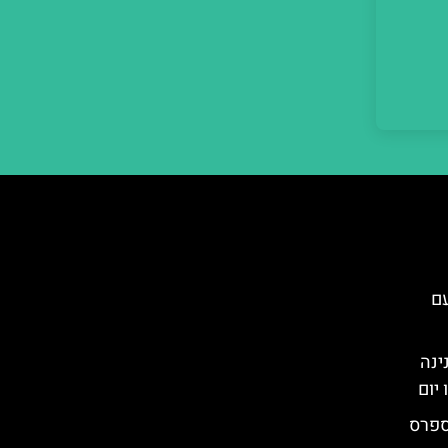
עם
ינה
יום
ספרס