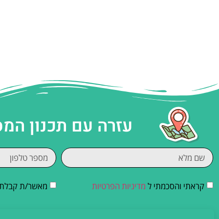
עזרה עם תכנון המ
קראתי והסכמתי ל
מדיניות הפרטיות
מאשר/ת קבלת די