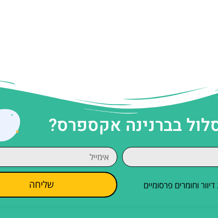
סלול בברנינה אקספרס?
שליחה
וור וחומרים פרסומיים