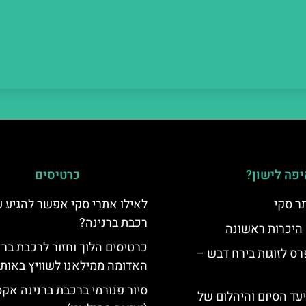
פה לישון?
כרטיסים
ר סקי
לאילו אתרי סקי אפשר להגיע 
רכבת ברנינה?
 היכרות ראשונה
כרטיסים הלוך וחזור לרכבת ברנ
ס לזוגות בירח דבש –
האדומה ממילאנו לשוויץ באותו 
סיור פנורמי ברכבת ברנינה אק
יעד הסיום והיהלום של