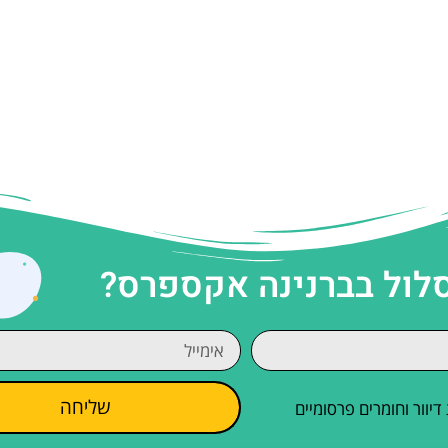
סלול בברנינה אקספרס?
שליחה
וור וחומרים פרסומיים