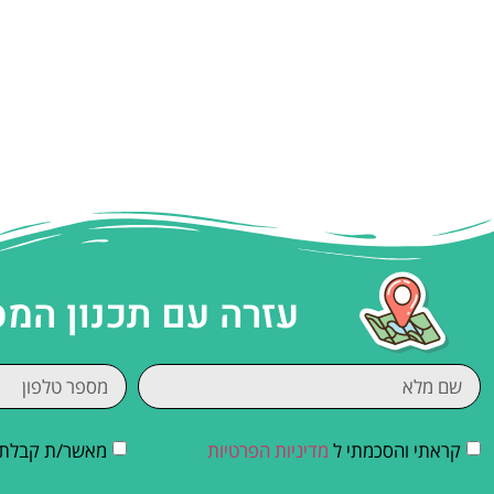
עזרה עם תכנון המ
קראתי והסכמתי ל
מדיניות הפרטיות
מאשר/ת קבלת די