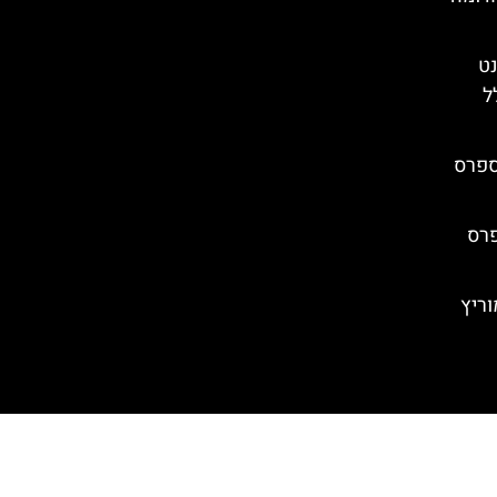
נט
ל
ספרס
פרס
ריץ