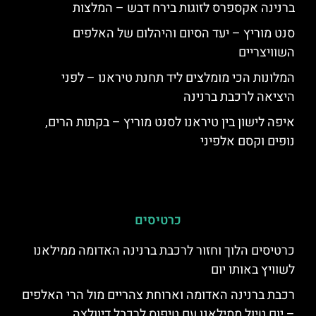
ברנינה אקספרס לזוגות בירח דבש – המלצות
סנט מוריץ – יעד הסיום והיהלום של האלפים
השוויצריים
המלונות הכי מומלצים ליד תחנת טיראנו – לפני
היציאה לרכבת ברנינה
איפה לישון בין טיראנו לסנט מוריץ – בקתות הרים,
נופים וקסם אלפיני
כרטיסים
כרטיסים הלוך וחזור לרכבת ברנינה האדומה ממילאנו
לשוויץ באותו יום
רכבת ברנינה האדומה וארוחת צהריים מול הרי האלפים
– יום טיול ממילאנו עם טיפוס לרכבל דיוולצה