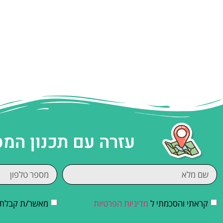
עזרה עם תכנון המ
קראתי והסכמתי ל
מדיניות הפרטיות
מאשר/ת קבלת די