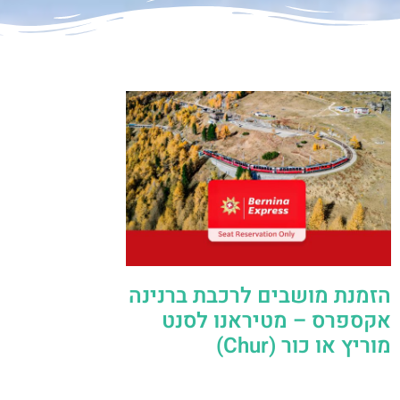
הזמנת מושבים לרכבת ברנינה
אקספרס – מטיראנו לסנט
מוריץ או כור (Chur)