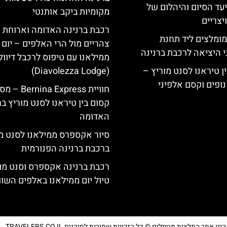
יעד הסיום והיהלום של
מקומיות ביקב אותנטי
צריים
רכבת ברנינה האדומה וארוחת
מומלצים ליד תחנת
צהריים מול הרי האלפים – יום 
י היציאה לרכבת ברנינה
ממילאנו עם טיפוס לרכבל דיוו
ן טיראנו לסנט מוריץ –
(Diavolezza Lodge)
נופים וקסם אלפיני
חוויית Bernina Express 
קסום בין טיראנו לסנט מוריץ ב
האדומה
סיור אקספרס ממילאנו לסנט מו
ברכבת ברנינה הפנורמית
רכבת ברנינה אקספרס וסנט מו
טיול יום ממילאנו באלפים השוו
נו אתר המלצות מטיילים © כל הזכויות שמורות לסוכנות TRAVELERS.CO.IL