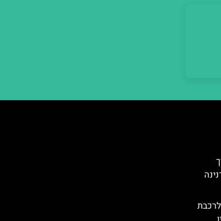
רך
נינה
לרכבת
ן