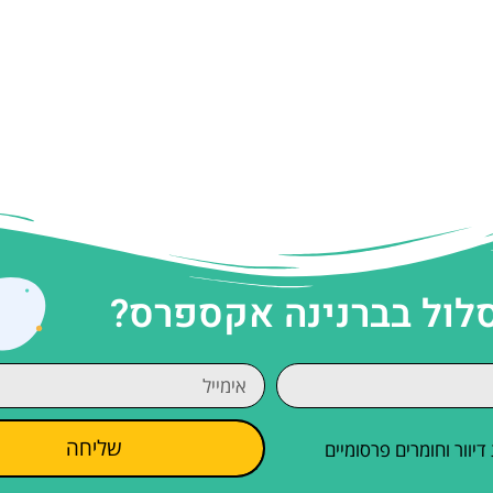
סלול בברנינה אקספרס?
שליחה
וור וחומרים פרסומיים