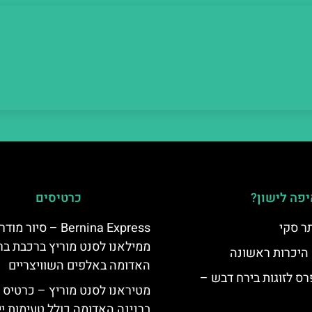
פה לישון?
כרטיסים
ר סקי
Bernina Express – סיור מוד
ממילאנו לסנט מוריץ ברכבת בר
 היכרות ראשונה
האדומה באלפים השוויצריים
ס לזוגות בירח דבש –
מטיראנו לסנט מוריץ – כרטיס 
ברנינה האדומה כולל טעימות יי