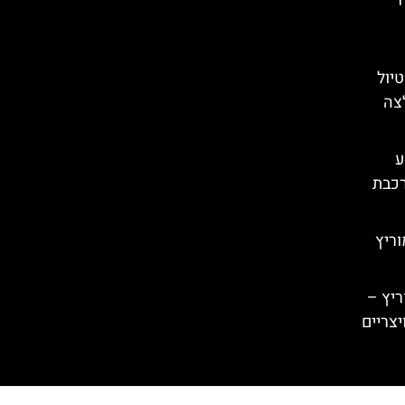
טיול
לצה
– מסע
רכבת
ריץ
ריץ –
יצריים