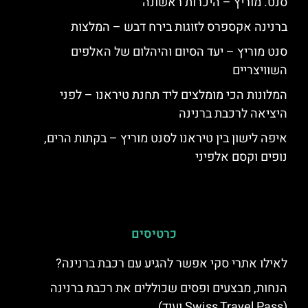
סנט. מוריץ – היכרות ראשונה
ברנינה אקספרס לזוגות בירח דבש – המלצות
סנט מוריץ – יעד הסיום והיהלום של האלפים
השוויצריים
המלונות הכי מומלצים ליד תחנת טיראנו – לפני
היציאה לרכבת ברנינה
איפה לישון בין טיראנו לסנט מוריץ – בקתות הרים,
נופים וקסם אלפיני
כרטיסים
לאילו אתרי סקי אפשר להגיע עם רכבת ברנינה?
הנחות, מבצעים ופסים שכוללים את רכבת ברנינה
(Swiss Travel Pass ועוד)