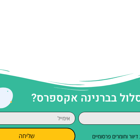
סלול בברנינה אקספרס?
שליחה
וור וחומרים פרסומיים