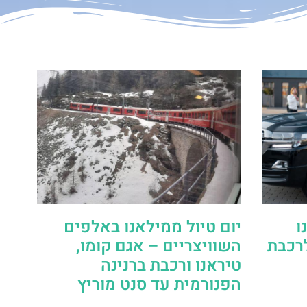
ו
יום טיול ממילאנו באלפים
לרכבת
השוויצריים – אגם קומו,
טיראנו ורכבת ברנינה
הפנורמית עד סנט מוריץ