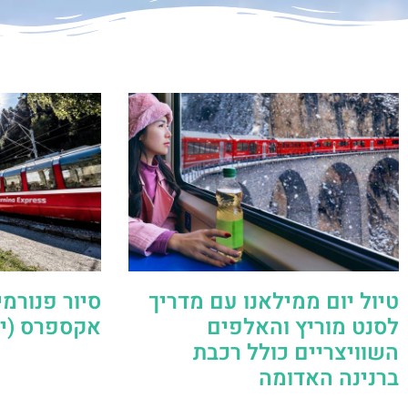
טיול יום ממילאנו עם מדריך
סיור פנורמי
לסנט מוריץ והאלפים
אקספרס (יצ
השוויצריים כולל רכבת
ברנינה האדומה