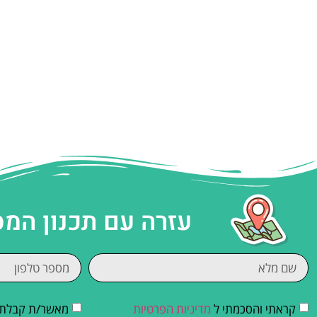
עזרה עם תכנון המ
קראתי והסכמתי ל
מדיניות הפרטיות
מאשר/ת קבלת די