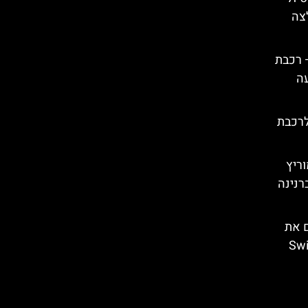
לצה
– רכבת
עה
לרכבת
וריץ
רנינה
ם את
Swiss