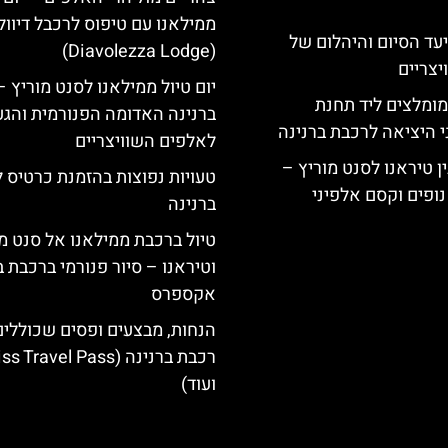
ממילאנו עם טיפוס לרכבל דיוו
יעד הסיום והיהלום של
(Diavolezza Lodge)
צריים
יום טיול ממילאנו לסנט מוריץ 
מומלצים ליד תחנת
ברנינה האדומה הפנורמית והג
י היציאה לרכבת ברנינה
לאלפים השוויצריים
ן טיראנו לסנט מוריץ –
טעויות נפוצות בהזמנת כרטיס 
נופים וקסם אלפיני
ברנינה
טיול ברכבת ממילאנו אל סנט מ
וטיראנו – סיור פנורמי ברכבת ב
אקספרס
הנחות, מבצעים ופסים שכוללי
רכבת ברנינה ( Travel Pass
ועוד)