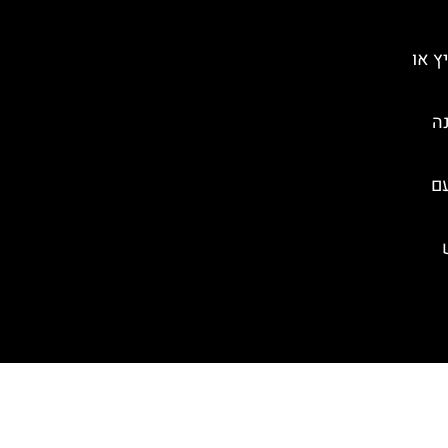
ץ או
נה
עם