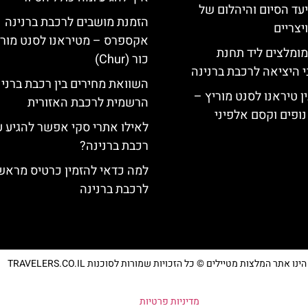
יעד הסיום והיהלום של
הזמנת מושבים לרכבת ברנינה
צריים
אקספרס – מטיראנו לסנט מורי
מומלצים ליד תחנת
כור (Chur)
י היציאה לרכבת ברנינה
השוואת מחירים בין רכבת ברני
ן טיראנו לסנט מוריץ –
הרשמית לרכבת האזורית
נופים וקסם אלפיני
לאילו אתרי סקי אפשר להגיע 
רכבת ברנינה?
למה כדאי להזמין כרטיס מראש
לרכבת ברנינה
נו אתר המלצות מטיילים © כל הזכויות שמורות לסוכנות TRAVELERS.CO.IL
מדיניות פרטיות