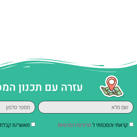
עזרה עם תכנון המ
קראתי והסכמתי ל
מדיניות הפרטיות
מאשר/ת קבלת די