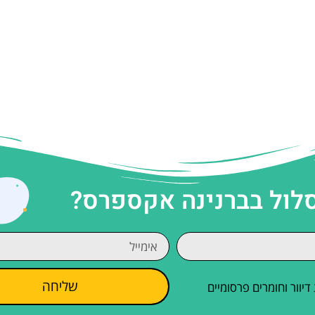
סלול בברנינה אקספרס?
שליחה
וור וחומרים פרסומיים