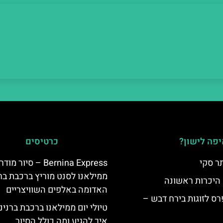
פה לישון?
כרטיסים
ר סקי
Bernina Express – סיור מוד
ממילאנו לסנט מוריץ ברכבת בר
 היכרות ראשונה
האדומה באלפים השוויצריים
ס לזוגות בירח דבש –
טיולי יום ממילאנו ברכבת ברנינ
איך להגיע ומה כולל הסיור